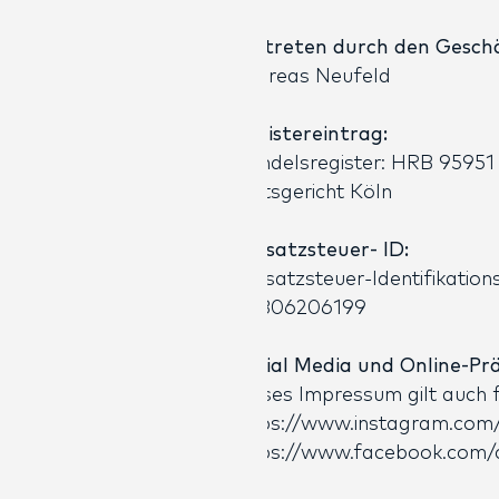
Vertreten durch den Gesch
Andreas Neufeld
Registereintrag:
Handelsregister: HRB 95951
Amtsgericht Köln
Umsatzsteuer- ID:
Umsatzsteuer-Identifikatio
DE306206199
Social Media und Online-Pr
Dieses Impressum gilt auch 
https://www.instagram.com
https://www.facebook.com/