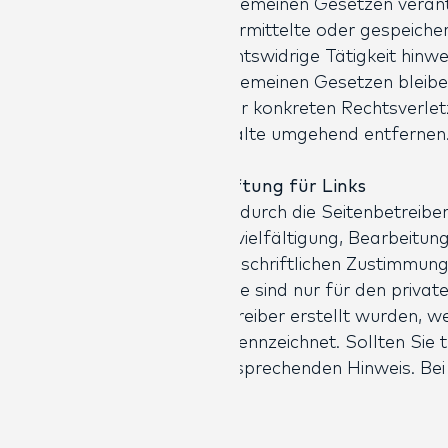
allgemeinen Gesetzen verantw
übermittelte oder gespeiche
rechtswidrige Tätigkeit hin
allgemeinen Gesetzen bleiben
einer konkreten Rechtsverle
Inhalte umgehend entfernen
Haftung für Links
Die durch die Seitenbetreibe
Vervielfältigung, Bearbeitu
der schriftlichen Zustimmun
Seite sind nur für den privat
Betreiber erstellt wurden, w
gekennzeichnet. Sollten Sie
entsprechenden Hinweis. Be