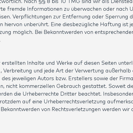
ortlich. Nach §§ 8 bis 10 TMG sind wir als Diensteanb
rte fremde Informationen zu überwachen oder nach U
weisen. Verpflichtungen zur Entfernung oder Sperrung
 hiervon unberührt. Eine diesbezügliche Haftung ist 
tzung möglich. Bei Bekanntwerden von entsprechende
.
r erstellten Inhalte und Werke auf diesen Seiten unte
ng, Verbreitung und jede Art der Verwertung außerhal
g des jeweiligen Autors bzw. Erstellers sowie der Fi
en, nicht kommerziellen Gebrauch gestattet. Soweit die
erden die Urheberrechte Dritter beachtet. Insbesonder
 trotzdem auf eine Urheberrechtsverletzung aufmerks
i Bekanntwerden von Rechtsverletzungen werden wir d