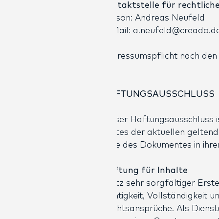
Kontaktstelle für rechtlic
Person: Andreas Neufeld
E-Mail:
a.neufeld@creado.d
Impressumspflicht nach den
HAFTUNGSAUSSCHLUSS
Dieser Haftungsausschluss is
Textes der aktuellen geltend
Teile des Dokumentes in ihre
Haftung für Inhalte
Trotz sehr sorgfältiger Erst
Richtigkeit, Vollständigkeit 
Rechtsansprüche. Als Dienst